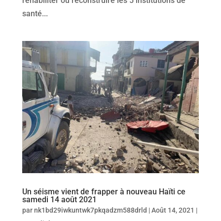
réhabiliter ou reconstruire les 5 institutions de
santé...
Un séisme vient de frapper à nouveau Haïti ce
samedi 14 août 2021
par
nk1bd29iwkuntwk7pkqadzm588drld
|
Août 14, 2021
|